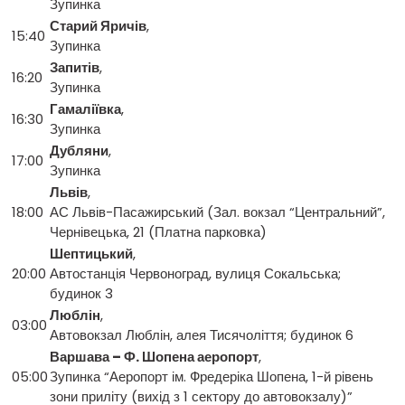
Зупинка
Старий Яричів
,
15:40
Зупинка
Запитів
,
16:20
Зупинка
Гамаліївка
,
16:30
Зупинка
Дубляни
,
17:00
Зупинка
Львів
,
18:00
АС Львів-Пасажирський (Зал. вокзал “Центральний”,
Чернівецька, 21 (Платна парковка)
Шептицький
,
20:00
Автостанція Червоноград, вулиця Сокальська;
будинок 3
Люблін
,
03:00
Автовокзал Люблін, алея Тисячоліття; будинок 6
Варшава – Ф. Шопена аеропорт
,
05:00
Зупинка “Аеропорт ім. Фредеріка Шопена, 1-й рівень
зони приліту (вихід з 1 сектору до автовокзалу)”