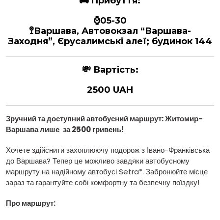
🚌
Прибуття:
⌚05-30
🚏Варшава, Автовокзал “Варшава-
Заходня”, Єрусалимські алеї; будинок 144
💸
Вартість:
2500 UAH
Зручний та доступний автобусний маршрут: Житомир-
Варшава
лише
за 2500 гривень
!
Хочете здійснити захоплюючу подорож з Івано-Франківська
до Варшава? Тепер це можливо завдяки автобусному
маршруту на надійному автобусі Setra*. Забронюйте місце
зараз та гарантуйте собі комфортну та безпечну поїздку!
Про маршрут: