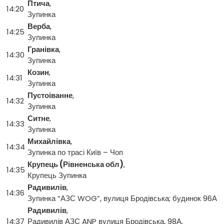
Птича
,
14:20
Зупинка
Верба
,
14:25
Зупинка
Гранівка
,
14:30
Зупинка
Козин
,
14:31
Зупинка
Пустоіванне
,
14:32
Зупинка
Ситне
,
14:33
Зупинка
Михайлівка
,
14:34
Зупинка по трасі Київ – Чоп
Крупець (Рівненська обл)
,
14:35
Крупець Зупинка
Радивилів
,
14:36
Зупинка “АЗС WOG”, вулиця Бродівська; будинок 96А
Радивилів
,
14:37
Радивилів АЗС ANP вулиця Бродівська, 98А,