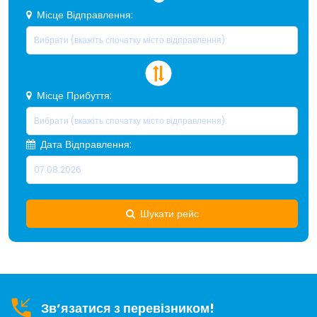
Місце Відправлення:
Місце Прибуття:
Дата Відправлення:
Шукати рейс
Зв’язатися з перевізником!