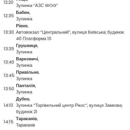
12:20
Зупинка “АЗС WOG”
Бабин
,
12:35
Зупинка
Рівне
,
13:30
Автовокзал “Центральний”, вулиця Київська; будинок
40 Платформа 10
Грушвиця
,
13:35
Зупинка
Варковичі
,
13:40
Зупинка
Привільне
,
13:45
Зупинка
Панталія
,
13:50
Зупинка
Дубно
,
14:10
Зупинка “Торгівельний центр Рікос”, вулиця Замкова;
будинок 21
Тараканів
,
14:15
Тараканів