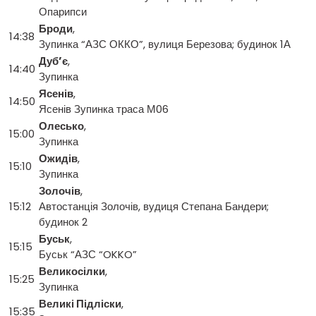
Опарипси
Броди
,
14:38
Зупинка “АЗС ОККО”, вулиця Березова; будинок 1А
Дуб’є
,
14:40
Зупинка
Ясенів
,
14:50
Ясенів Зупинка траса М06
Олесько
,
15:00
Зупинка
Ожидів
,
15:10
Зупинка
Золочів
,
15:12
Автостанція Золочів, вудиця Степана Бандери;
будинок 2
Буськ
,
15:15
Буськ “АЗС “OKKO”
Великосілки
,
15:25
Зупинка
Великі Підліски
,
15:35