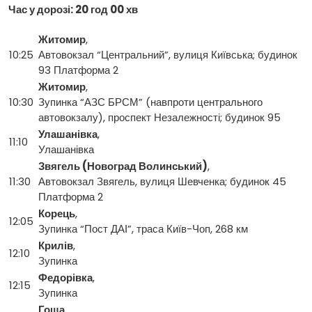
Час у дорозі: 20 год 00 хв
Житомир
,
10:25
Автовокзал “Центральний”, вулиця Київська; будинок
93 Платформа 2
Житомир
,
10:30
Зупинка “АЗС БРСМ” (навпроти центрального
автовокзалу), проспект Незалежності; будинок 95
Улашанівка
,
11:10
Улашанівка
Звягель (Новоград Волинський)
,
11:30
Автовокзал Звягель, вулиця Шевченка; будинок 45
Платформа 2
Корець
,
12:05
Зупинка “Пост ДАІ”, траса Київ-Чоп, 268 км
Крилів
,
12:10
Зупинка
Федорівка
,
12:15
Зупинка
Гоща
,