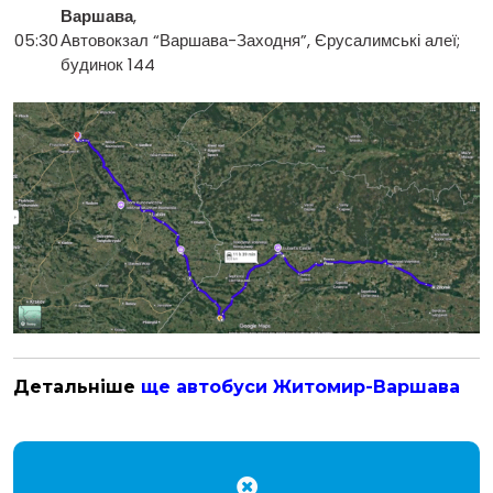
Варшава
,
05:30
Автовокзал “Варшава-Заходня”, Єрусалимські алеї;
будинок 144
Детальніше
ще автобуси Житомир-Варшава