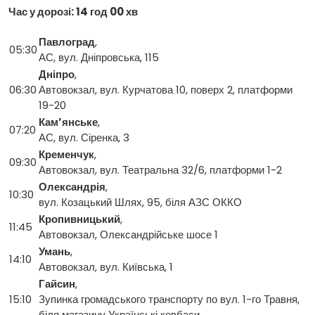
Час у дорозі: 14 год 00 хв
Павлоград
,
05:30
АС, вул. Дніпровська, 115
Дніпро
,
06:30
Автовокзал, вул. Курчатова 10, поверх 2, платформи
19-20
Кам’янське
,
07:20
АС, вул. Сіренка, 3
Кременчук
,
09:30
Автовокзал, вул. Театральна 32/6, платформи 1-2
Олександрія
,
10:30
вул. Козацький Шлях, 95, біля АЗС ОККО
Кропивницький
,
11:45
Автовокзал, Олександрійське шосе 1
Умань
,
14:10
Автовокзал, вул. Київська, 1
Гайсин
,
15:10
Зупинка громадського транспорту по вул. 1-го Травня,
біля магазину Українські ковбаси