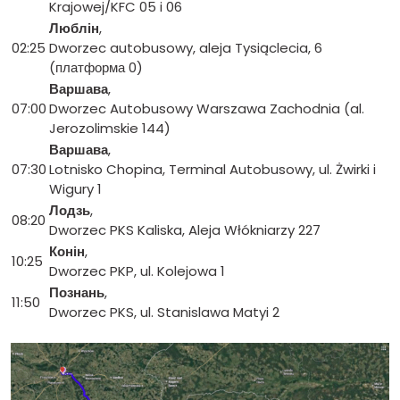
Krajowej/KFC 05 i 06
Люблін
,
02:25
Dworzec autobusowy, aleja Tysiąclecia, 6
(платформа 0)
Варшава
,
07:00
Dworzec Autobusowy Warszawa Zachodnia (al.
Jerozolimskie 144)
Варшава
,
07:30
Lotnisko Chopina, Terminal Autobusowy, ul. Żwirki i
Wigury 1
Лодзь
,
08:20
Dworzec PKS Kaliska, Aleja Włókniarzy 227
Конін
,
10:25
Dworzec PKP, ul. Kolejowa 1
Познань
,
11:50
Dworzec PKS, ul. Stanislawa Matyi 2