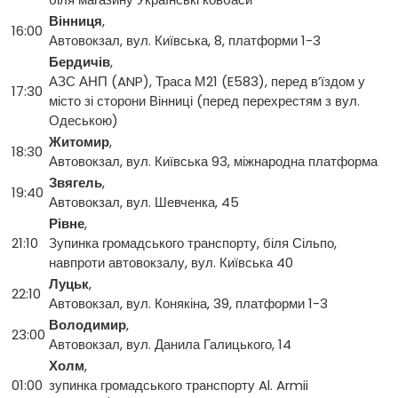
Вінниця
,
16:00
Автовокзал, вул. Київська, 8, платформи 1-3
Бердичів
,
АЗС АНП (ANP), Траса М21 (E583), перед в’їздом у
17:30
місто зі сторони Вінниці (перед перехрестям з вул.
Одеською)
Житомир
,
18:30
Автовокзал, вул. Київська 93, міжнародна платформа
Звягель
,
19:40
Автовокзал, вул. Шевченка, 45
Рівне
,
21:10
Зупинка громадського транспорту, біля Сільпо,
навпроти автовокзалу, вул. Київська 40
Луцьк
,
22:10
Автовокзал, вул. Конякіна, 39, платформи 1-3
Володимир
,
23:00
Автовокзал, вул. Данила Галицького, 14
Холм
,
01:00
зупинка громадського транспорту Al. Armii