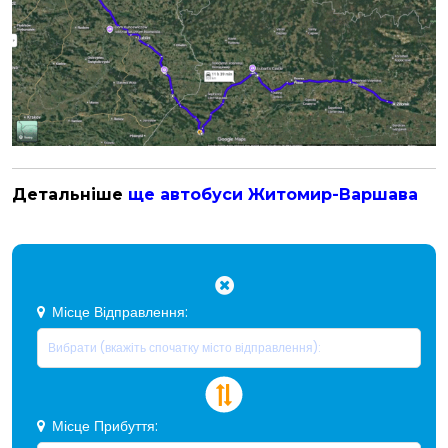
Детальніше
ще автобуси Житомир-Варшава
Місце Відправлення:
Місце Прибуття: