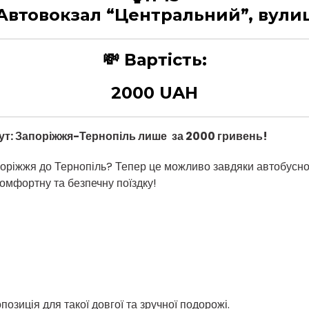
, Автовокзал “Центральний”, вули
💸
Вартість:
2000 UAH
ут: Запоріжжя
-Тернопіль лише
за 2000 гривень
!
оріжжя до Тернопіль? Тепер це можливо завдяки автобусно
комфортну та безпечну поїздку!
озиція для такої довгої та зручної подорожі.