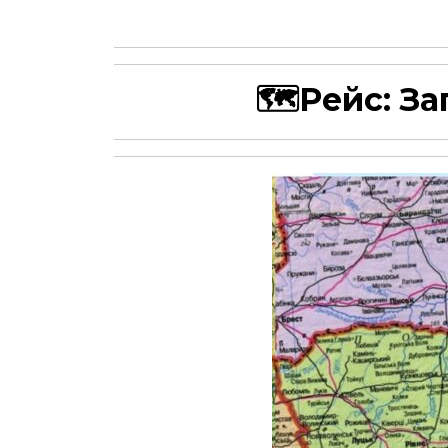
🗺Рейс:
За