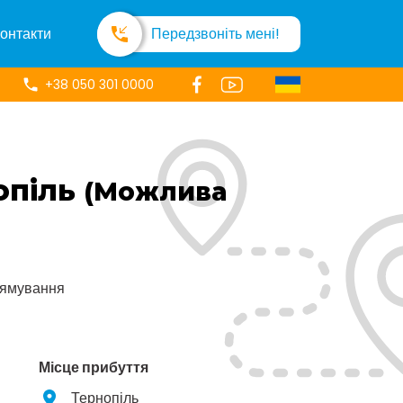
онтакти
Передзвоніть мені!
+38 050 301 0000
опіль
(Можлива
рямування
Місце прибуття
Тернопіль