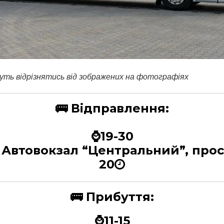
уть відрізнятись від зображених на фотографіях
🚌
Відправлення:
⌚19-30
, Автовокзал “Центральний”, про
20
🚌
Прибуття:
⌚11-15