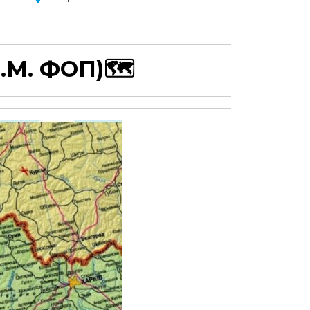
.М. ФОП)
🗺