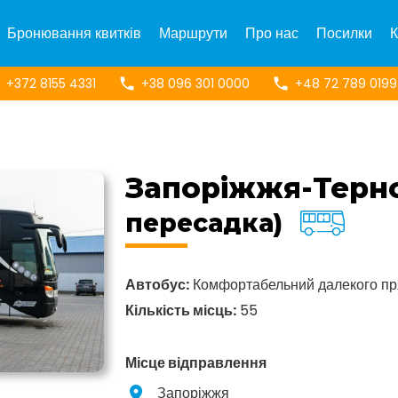
Бронювання квитків
Маршрути
Про нас
Посилки
К
+372 8155 4331
+38 096 301 0000
+48 72 789 0199
Запоріжжя-Терн
пересадка)
Автобус:
Комфортабельний далекого п
Кількість місць:
55
Місце відправлення
Запоріжжя