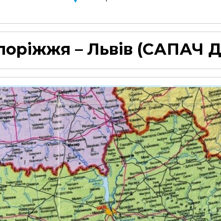
поріжжя – Львів
(САПАЧ Д