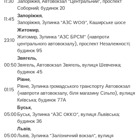
11:30
Запоріжжя, Автовокзал “Центральний”, проспект
Соборний; будинок 20
Запоріжжя
,
11:45
Запоріжжя, Зупинка “АЗС WOG”, Каширське шосе
Житомир
,
Житомир, Зупинка “АЗС БРСМ” (навпроти
23:10
центрального автовокзалу), проспект Незалежності;
будинок 95
Звягель
,
00:50
Звягель, Автовокзал Звягель, вулиця Шевченка;
будинок 45
Рівне
,
Рівне, Зупинка громадського транспорту Автовокзал
01:15
(навпроти автовокзалу, біля магазину Сільпо), вулиця
Київська; будинок 77А
Буськ
,
05:00
Буськ, Зупинка “АЗС OKKO”, вулиця Львівська;
будинок 36
Львів
,
05:00
Львів, Зупинка “Залізничний вокзал”, вулиця