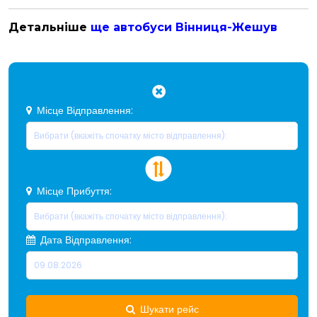
Детальніше
ще автобуси Вінниця-Жешув
Місце Відправлення:
Місце Прибуття:
Дата Відправлення:
Шукати рейс