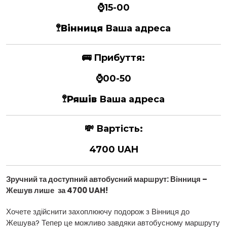
⌚15-00
🚏
Вінниця
Ваша адреса
🚌
Прибуття:
⌚00-50
🚏
Ряшів
Ваша адреса
💸
Вартість:
4700 UAH
Зручний та доступний автобусний маршрут: Вінниця –
Жешув лише
за 4700 UAH!
Хочете здійснити захоплюючу подорож з Вінниця до
Жешува? Тепер це можливо завдяки автобусному маршруту