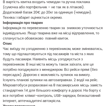
В вартість квитка входить чемодан та ручна поклажа
(сумочка або портфельчик – не так як в літакові).
Додатковий багаж 20€ до 20кг за одиницю (чемодан).
Техніка і габарит оцінюється окремо.
Інформація про тварин
Інформація по перевезенню тварин за знижкою уточнюється
індивідуально. Якщо тварина вже на місці відправлення, то
сплачується обовязково повний квиток.
Опис
Час виїзду по узгодженню з перевізником, може змінюватись,
тому що підлаштовуються під пасажирів та міста з яких
будуть пасажири. Наявніть місць узгоджується з
перевізником. В інші міста можуть також заїхати, але це
потрібно погоджувати з менеджером. Всі рейси прямі (без
пересадок). Дорогою є можливість зупинок на вимогу.
Існують планові зупинки на автозаправках. 2 водії на рейс.
Мікроавтобуси розраховані на 8 пасажирських місць замість
стандартних 14 для більшого комфорту в дорозі. На борту є
все потрібне: клімат-контроль, USB-зарядки, безкоштовний
інтернет, аптечка,дитячі автокрісла.
Умови повернення