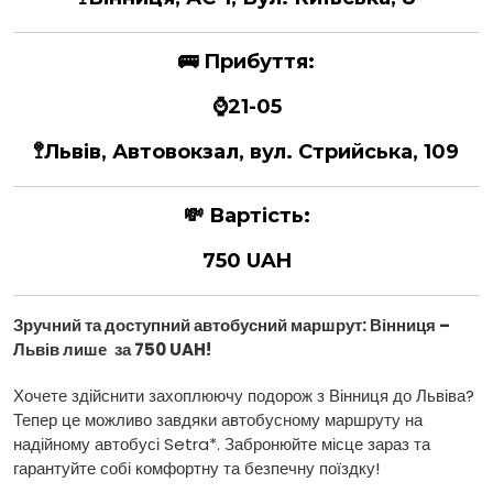
🚌
Прибуття:
⌚21-05
🚏Львів, Автовокзал, вул. Стрийська, 109
💸
Вартість:
750 UAH
Зручний та доступний автобусний маршрут: Вінниця –
Львів лише
за 750 UAH!
Хочете здійснити захоплюючу подорож з Вінниця до Львіва?
Тепер це можливо завдяки автобусному маршруту на
надійному автобусі Setra*. Забронюйте місце зараз та
гарантуйте собі комфортну та безпечну поїздку!