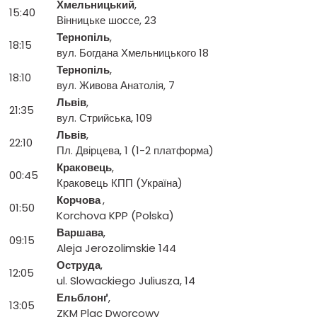
Хмельницький
,
15:40
Вінницьке шоссе, 23
Тернопіль
,
18:15
вул. Богдана Хмельницького 18
Тернопіль
,
18:10
вул. Живова Анатолія, 7
Львів
,
21:35
вул. Стрийська, 109
Львів
,
22:10
Пл. Двірцева, 1 (1-2 платформа)
Краковець
,
00:45
Краковець КПП (Україна)
Корчова
,
01:50
Korchova KPP (Polska)
Варшава
,
09:15
Aleja Jerozolimskie 144
Оструда
,
12:05
ul. Slowackiego Juliusza, 14
Ельблонґ
,
13:05
ZKM Plac Dworcowy