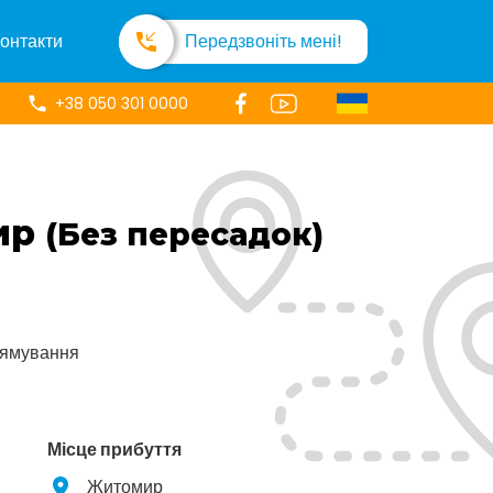
онтакти
Передзвоніть мені!
+38 050 301 0000
ир
(Без пересадок)
рямування
Місце прибуття
Житомир