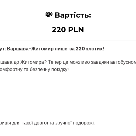
💸
Вартість:
220 PLN
ут: Варшава
-Житомир лише
за 220 злотих
!
ршава до Житомира? Тепер це можливо завдяки автобусному
комфортну та безпечну поїздку!
иція для такої довгої та зручної подорожі.