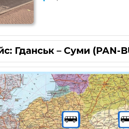
йс:
Гданськ – Суми
(PAN-B