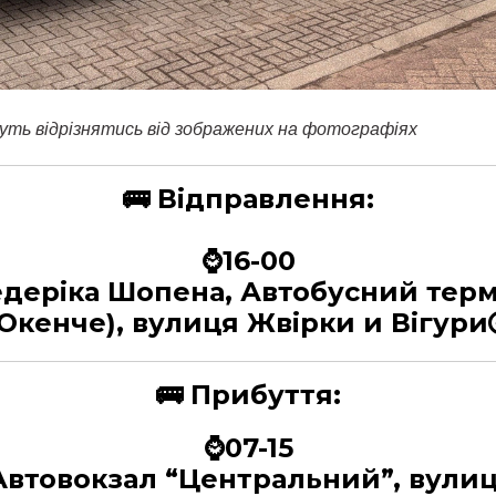
уть відрізнятись від зображених на фотографіях
🚌
Відправлення:
⌚16-00
едеріка Шопена, Автобусний тер
(Окенче), вулиця Жвірки и Вігури
🚌
Прибуття:
⌚07-15
втовокзал “Центральний”, вулиц