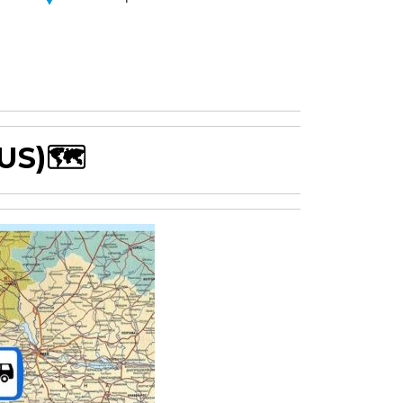
US)
🗺