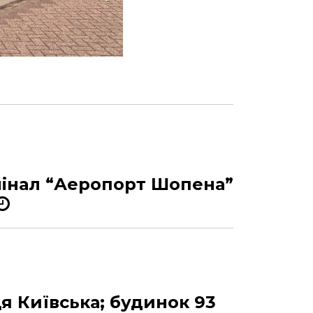
мінал “Аеропорт Шопена”
я Київська; будинок 93