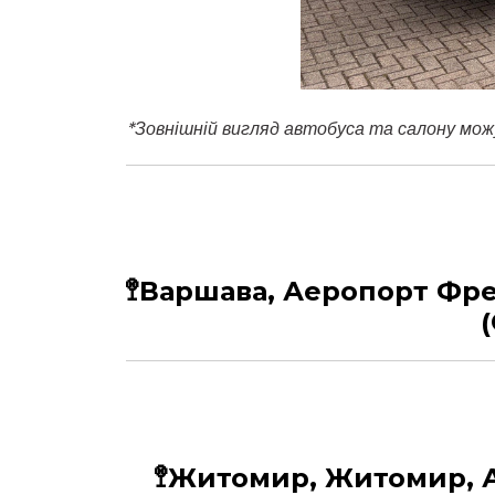
*
Зовнішній вигляд автобуса та салону мож
🚏Варшава, Аеропорт Фр
🚏Житомир, Житомир, А