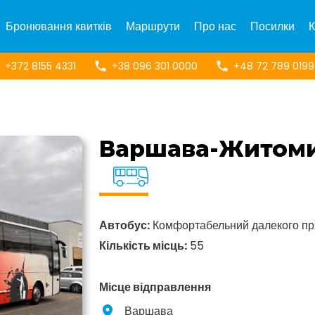
Бронювання квитків
Маршрути
Про нас
Посилки
К
+372 8155 4331
+38 096 301 0000
+48 72 789 0199
Варшава-Житом
Автобус:
Комфортабельний далекого п
Кількість місць:
55
Місце відправлення
Варшава