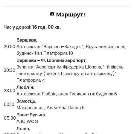
🏁 Маршрут:
Час у дорозі: 16 год. 00 хв.
Варшава
,
20:00
Автовокзал “Варшава-Заходня”, Єрусалимські алеї;
будинок 144 Платформа 10
Варшава – Ф. Шопена аеропорт
,
Зупинка “Аеропорт ім. Фредеріка Шопена, 1-й рівень
20:30
зони приліту (вихід з 1 сектору до автовокзалу)”
Платформа 4
Люблін
,
23:00
Автовокзал Люблін, алея Тисячоліття; будинок 6
Замосць
,
00:10
Макдональдз, Алея Яна Павла 6
Рава-Руська
,
05:30
АЗС WOG
Львів
,