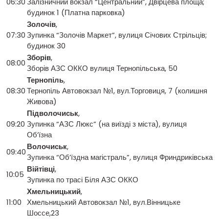
06:30
Залізничний вокзал “Центральний”, Двірцева площа;
будинок 1 (Платна парковка)
Золочів
,
07:30
Зупинка “Золочів Маркет”, вулиця Січових Стрільців;
будинок 30
Зборів
,
08:00
Зборів АЗС ОККО вулиця Тернопільська, 50
Тернопіль
,
08:30
Тернопіль Автовокзал №1, вул.Торговиця, 7 (колишня
Живова)
Підволочиськ
,
09:20
Зупинка “АЗС Люкс” (на виїзді з міста), вулиця
Об’їзна
Волочиськ
,
09:40
Зупинка “Об’їздна магістраль”, вулиця Фриндриківська
Війтівці
,
10:05
Зупинка по трасі Біля АЗС ОККО
Хмельницький
,
11:00
Хмельницький Автовокзал №1, вул.Вінницьке
Шоссе,23