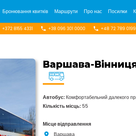
Бронювання квитків
Маршрути
Про нас
Посилки
К
+372 8155 4331
+38 096 301 0000
+48 72 789 0199
Варшава-Вінниц
Автобус:
Комфортабельний далекого п
Кількість місць:
55
Місце відправлення
Варшава