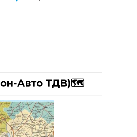
он-Авто ТДВ)
🗺