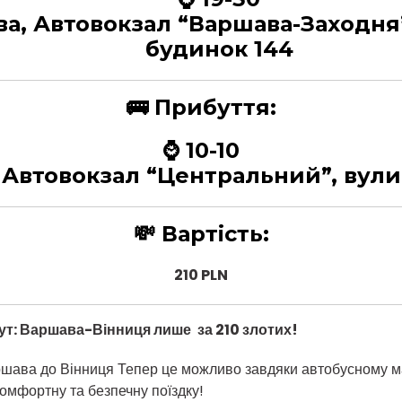
ва, Автовокзал “Варшава-Заходня”
будинок 144
🚌
Прибуття:
⌚ 10-10
Автовокзал “Центральний”, вулиц
💸
Вартість:
210 PLN
ут: Варшава
-Вінниця лише
за 210 злотих!
шава до Вінниця Тепер це можливо завдяки автобусному ма
комфортну та безпечну поїздку!