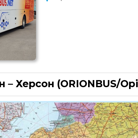
н – Херсон
(ORIONBUS/Орі