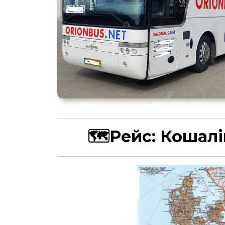
🗺Рейс:
Кошалі