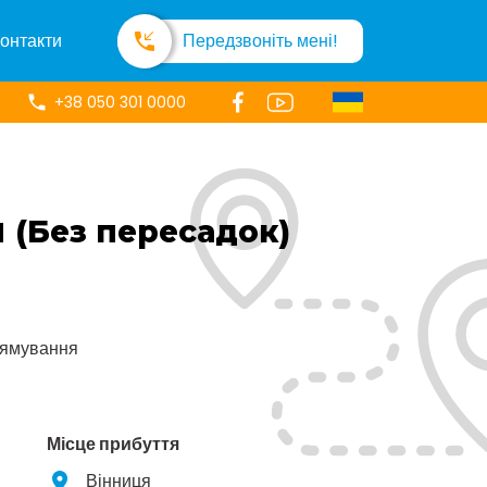
онтакти
Передзвоніть мені!
+38 050 301 0000
я
(Без пересадок)
рямування
Місце прибуття
Вінниця