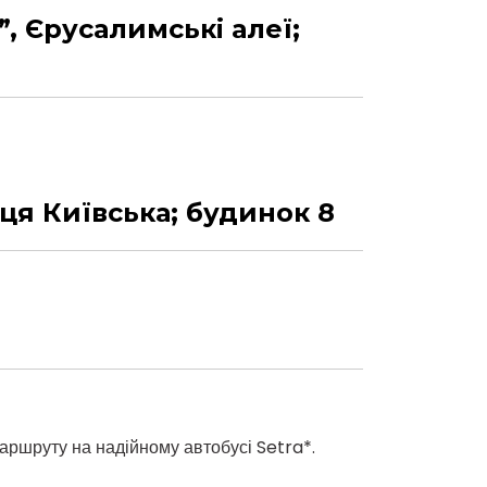
, Єрусалимські алеї;
я Київська; будинок 8
ршруту на надійному автобусі Setra*.