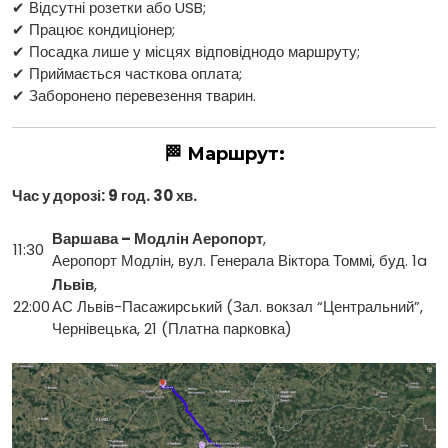
✔ Відсутні розетки або USB;
✔ Працює кондиціонер;
✔ Посадка лише у місцях відповіднодо маршруту;
✔ Приймається часткова оплата;
✔ Заборонено перевезення тварин.
🏁 Маршрут:
Час у дорозі: 9 год. 30 хв.
Варшава – Модлін Аеропорт
,
11:30
Аеропорт Модлін, вул. Генерала Віктора Томмі, буд. 1a
Львів
,
22:00
АС Львів-Пасажирський (Зал. вокзал “Центральний”,
Чернівецька, 21 (Платна парковка)