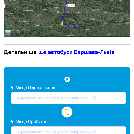
Детальніше
ще автобуси Варшава-Львів
Місце Відправлення:
Місце Прибуття: