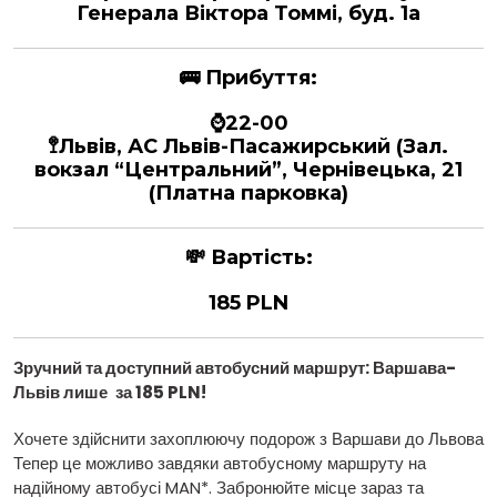
Генерала Віктора Томмі, буд. 1a
🚌
Прибуття:
⌚22-00
🚏Львів, АС Львів-Пасажирський (Зал.
вокзал “Центральний”, Чернівецька, 21
(Платна парковка)
💸
Вартість:
185 PLN
Зручний та доступний автобусний маршрут: Варшава
-
Львів лише
за 185 PLN!
Хочете здійснити захоплюючу подорож з Варшави до Львова
Тепер це можливо завдяки автобусному маршруту на
надійному автобусі MAN*. Забронюйте місце зараз та