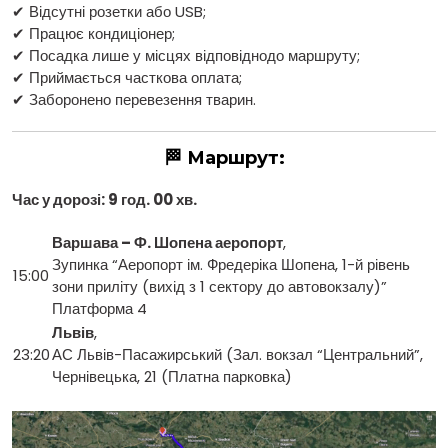
✔ Відсутні розетки або USB;
✔ Працює кондиціонер;
✔ Посадка лише у місцях відповіднодо маршруту;
✔ Приймається часткова оплата;
✔ Заборонено перевезення тварин.
🏁 Маршрут:
Час у дорозі: 9 год. 00 хв.
Варшава – Ф. Шопена аеропорт
,
Зупинка “Аеропорт ім. Фредеріка Шопена, 1-й рівень
15:00
зони приліту (вихід з 1 сектору до автовокзалу)”
Платформа 4
Львів
,
23:20
АС Львів-Пасажирський (Зал. вокзал “Центральний”,
Чернівецька, 21 (Платна парковка)