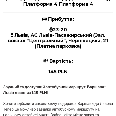
Платформа 4 Платформа 4
🚌
Прибуття:
⌚23-20
🚏 Львів, АС Львів-Пасажирський (Зал.
вокзал “Центральний”, Чернівецька, 21
(Платна парковка)
💸
Вартість:
145 PLN
Зручний та доступний автобусний маршрут: Варшава
-
Львів лише
за 145 PLN!
Хочете здійснити захоплюючу подорож з Варшави до Львова
Тепер це можливо завдяки автобусному маршруту на
надійному автобусі MAN*. Забронюйте місце зараз та