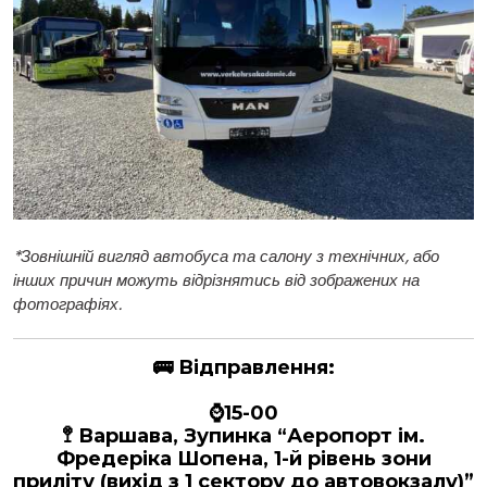
*
Зовнішній вигляд автобуса та салону з технічних, або
інших причин можуть відрізнятись від зображених на
фотографіях.
🚌
Відправлення:
⌚15-00
🚏 Варшава, Зупинка “Аеропорт ім.
Фредеріка Шопена, 1-й рівень зони
приліту (вихід з 1 сектору до автовокзалу)”