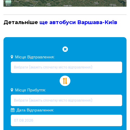
Детальніше
ще автобуси Варшава-Київ
Місце Відправлення:
Місце Прибуття:
Дата Відправлення: