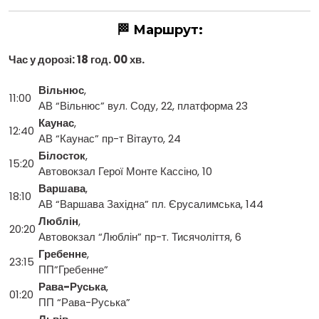
🏁 Маршрут:
Час у дорозі: 18 год. 00 хв.
Вільнюс
,
11:00
АВ “Вільнюс” вул. Соду, 22, платформа 23
Каунас
,
12:40
АВ “Каунас” пр-т Вітауто, 24
Білосток
,
15:20
Автовокзал Герої Монте Кассіно, 10
Варшава
,
18:10
АВ “Варшава Західна” пл. Єрусалимська, 144
Люблін
,
20:20
Автовокзал “Люблін” пр-т. Тисячоліття, 6
Гребенне
,
23:15
ПП”Гребенне”
Рава-Руська
,
01:20
ПП “Рава-Руська”