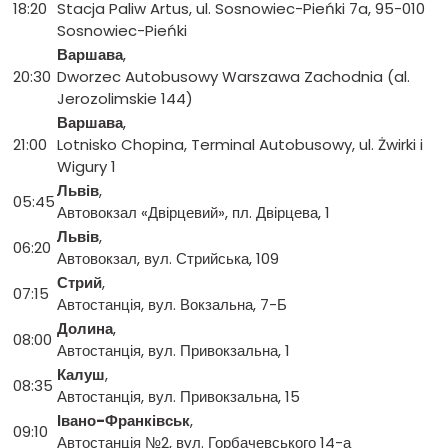
18:20
Stacja Paliw Artus, ul. Sosnowiec-Pieńki 7a, 95-010
Sosnowiec-Pieńki
Варшава
,
20:30
Dworzec Autobusowy Warszawa Zachodnia (al.
Jerozolimskie 144)
Варшава
,
21:00
Lotnisko Chopina, Terminal Autobusowy, ul. Żwirki i
Wigury 1
Львів
,
05:45
Автовокзал «Двірцевий», пл. Двірцева, 1
Львів
,
06:20
Автовокзал, вул. Стрийська, 109
Стрий
,
07:15
Автостанція, вул. Вокзальна, 7-Б
Долина
,
08:00
Автостанція, вул. Привокзальна, 1
Калуш
,
08:35
Автостанція, вул. Привокзальна, 15
Івано-Франківськ
,
09:10
Автостанція №2, вул. Горбачевського 14-а