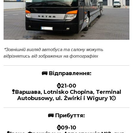
*
Зовнішній вигляд автобуса та салону можуть
відрізнятись від зображених на фотографіях
🚌
Відправлення:
⌚21-00
🚏Варшава, Lotnisko Chopina, Terminal
Autobusowy, ul. Żwirki i Wigury 1
🚌
Прибуття:
⌚09-10