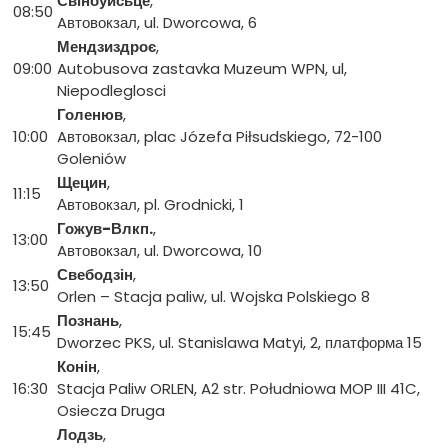
Свіноуйсьце
,
08:50
Aвтовокзал, ul. Dworcowa, 6
Мендзиздроє
,
09:00
Autobusova zastavka Muzeum WPN, ul,
Niepodleglosci
Голенюв
,
10:00
Aвтовокзал, plac Józefa Piłsudskiego, 72-100
Goleniów
Щецин
,
11:15
Автовокзал, pl. Grodnicki, 1
Гожув-Влкп.
,
13:00
Aвтовокзал, ul. Dworcowa, 10
Свебодзін
,
13:50
Orlen – Stacja paliw, ul. Wojska Polskiego 8
Познань
,
15:45
Dworzec PKS, ul. Stanislawa Matyi, 2, платформа 15
Конін
,
16:30
Stacja Paliw ORLEN, A2 str. Południowa MOP III 41C,
Osiecza Druga
Лодзь
,