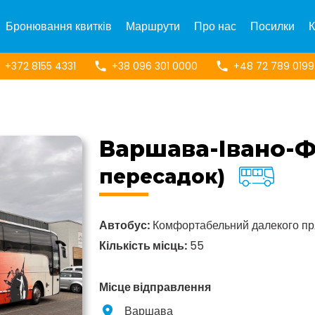
Бронювання квитків
Маршрути
Про нас
Посилки
К
+372 8155 4331
+38 096 301 0000
+48 72 789 0199
Варшава-Івано-
пересадок)
Автобус:
Комфортабельний далекого п
Кількість місць:
55
Місце відправлення
Варшава