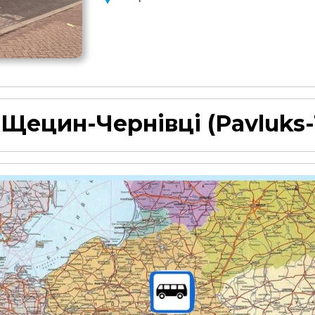
:
Щецин-Чернівці
(Pavluks-