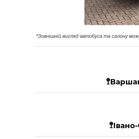
*
Зовнішній вигляд автобуса та салону мож
🚏Варшав
🚏Івано