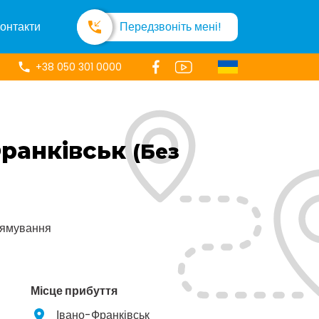
онтакти
Передзвоніть мені!
+38 050 301 0000
Франківськ
(Без
рямування
Місце прибуття
Івано-Франківськ