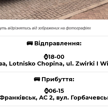
уть відрізнятись від зображених на фотографіях
🚌
Відправлення:
⌚18-00
а, Lotnisko Chopina, ul. Zwirki I Wi
🚌
Прибуття:
⌚06-15
-Франківськ, AC 2, вул. Горбачевсь