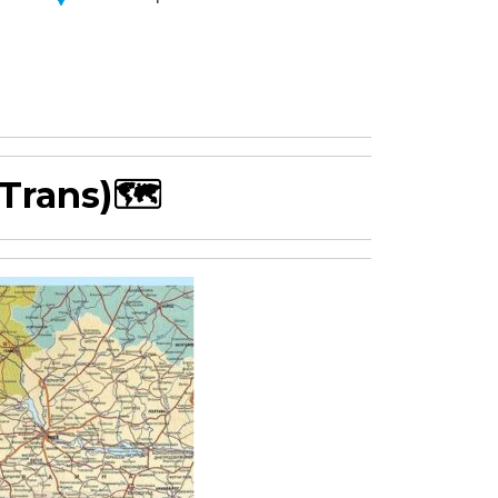
Trans)
🗺