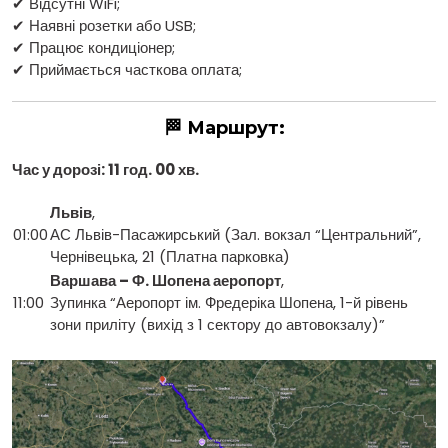
✔ Відсутні WiFi;
✔ Наявні розетки або USB;
✔ Працює кондиціонер;
✔ Приймається часткова оплата;
🏁 Маршрут:
Час у дорозі: 11 год. 00 хв.
Львів
,
01:00
АС Львів-Пасажирський (Зал. вокзал “Центральний”,
Чернівецька, 21 (Платна парковка)
Варшава – Ф. Шопена аеропорт
,
11:00
Зупинка “Аеропорт ім. Фредеріка Шопена, 1-й рівень
зони приліту (вихід з 1 сектору до автовокзалу)”