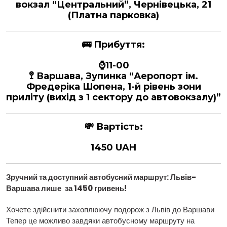
вокзал “Центральний”, Чернівецька, 21
(Платна парковка)
🚌
Прибуття:
⌚11-00
🚏 Варшава, Зупинка “Аеропорт ім.
Фредеріка Шопена, 1-й рівень зони
приліту (вихід з 1 сектору до автовокзалу)”
💸
Вартість:
1450 UAH
Зручний та доступний автобусний маршрут: Львів
-
Варшава лише
за 1450 гривень!
Хочете здійснити захоплюючу подорож з Львів до Варшави
Тепер це можливо завдяки автобусному маршруту на