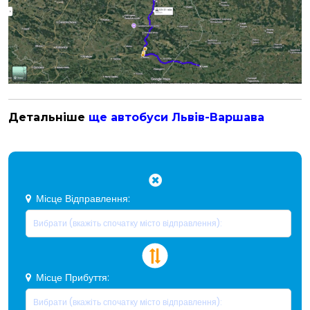
Детальніше
ще автобуси Львів-Варшава
Місце Відправлення:
Місце Прибуття: