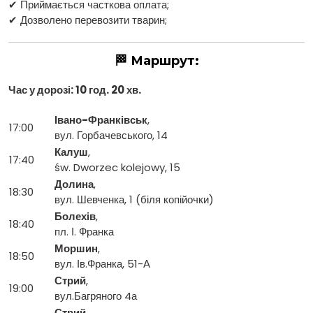
✔ Приймається часткова оплата;
✔ Дозволено перевозити тварин;
🏁 Маршрут:
Час у дорозі: 10 год. 20 хв.
Івано-Франківськ
,
17:00
вул. Горбачевського, 14
Калуш
,
17:40
św. Dworzec kolejowy, 15
Долина
,
18:30
вул. Шевченка, 1 (біля копійочки)
Болехів
,
18:40
пл. І. Франка
Моршин
,
18:50
вул. Ів.Франка, 51-А
Стрий
,
19:00
вул.Багряного 4а
Стрий
,