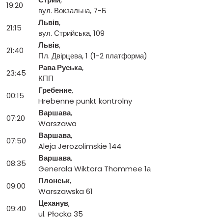
19:20
вул. Вокзальна, 7-Б
Львів
,
21:15
вул. Стрийська, 109
Львів
,
21:40
Пл. Двірцева, 1 (1-2 платформа)
Рава Руська
,
23:45
КПП
Гребенне
,
00:15
Hrebenne punkt kontrolny
Варшава
,
07:20
Warszawa
Варшава
,
07:50
Aleja Jerozolimskie 144
Варшава
,
08:35
Generala Wiktora Thommee 1а
Плонськ
,
09:00
Warszawska 61
Цеханув
,
09:40
ul. Płocka 35