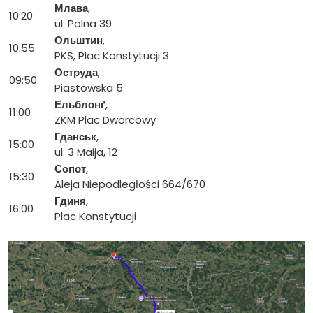
Млава
,
10:20
ul. Polna 39
Ольштин
,
10:55
PKS, Plac Konstytucji 3
Оструда
,
09:50
Piastowska 5
Ельблонґ
,
11:00
ZKM Plac Dworcowy
Гданськ
,
15:00
ul. 3 Maija, 12
Сопот
,
15:30
Aleja Niepodległości 664/670
Гдиня
,
16:00
Plac Konstytucji