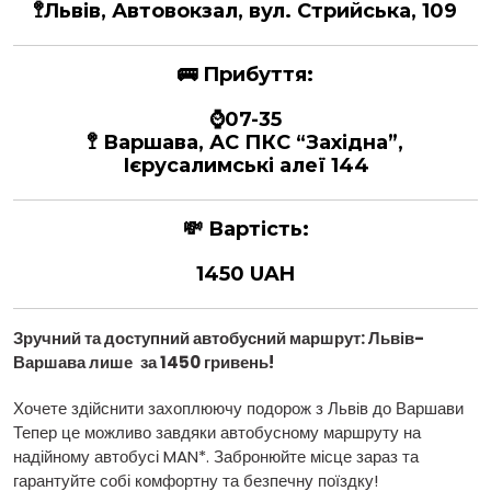
🚏Львів, Автовокзал, вул. Стрийська, 109
🚌
Прибуття:
⌚07-35
🚏 Варшава, АС ПКС “Західна”,
Ієрусалимські алеї 144
💸
Вартість:
1450 UAH
Зручний та доступний автобусний маршрут: Львів
-
Варшава лише
за 1450 гривень!
Хочете здійснити захоплюючу подорож з Львів до Варшави
Тепер це можливо завдяки автобусному маршруту на
надійному автобусі MAN*. Забронюйте місце зараз та
гарантуйте собі комфортну та безпечну поїздку!