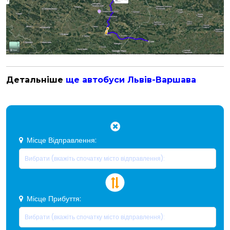
Детальніше
ще автобуси Львів-Варшава
Місце Відправлення:
Місце Прибуття: