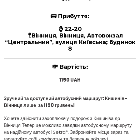
🚌
Прибуття:
⌚ 22-20
🚏Вінниця, Вінниця, Автовокзал
“Центральний”, вулиця Київська; будинок
8
💸
Вартість:
1150 UAH
Зручний та доступний автобусний маршрут: Кишинів
-
Вінниця лише
за 1150 гривень!
Хочете здійснити захоплюючу подорож з Кишиніва до
Вінниця Тепер це можливо завдяки автобусному маршруту
на надійному автобусі Setra*. Забронюйте місце зараз та
гарантуйте собі комфортну та безпечну поїздку!