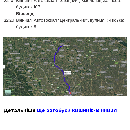
22:10
Вінниця, Автовокзал “Західний”, Хмельницьке шосе;
будинок 107
Вінниця
,
22:20
Вінниця, Автовокзал “Центральний”, вулиця Київська;
будинок 8
Детальніше
ще автобуси Кишинів-Вінниця