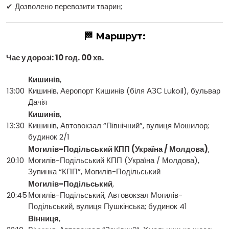
✔ Дозволено перевозити тварин;
🏁 Маршрут:
Час у дорозі: 10 год. 00 хв.
Кишинів
,
13:00
Кишинів, Аеропорт Кишинів (біля АЗС Lukoil), бульвар
Дачія
Кишинів
,
13:30
Кишинів, Автовокзал “Північний”, вулиця Мошилор;
будинок 2/1
Могилів-Подільський КПП (Україна / Молдова)
,
20:10
Могилів-Подільський КПП (Україна / Молдова),
Зупинка “КПП”, Могилів-Подільський
Могилів-Подільський
,
20:45
Могилів-Подільський, Автовокзал Могилів-
Подільський, вулиця Пушкінська; будинок 41
Вінниця
,