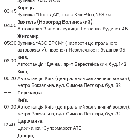
Зупинка “АЗС WOG”
Корець
,
03:45
Зупинка “Пост ДАІ”, траса Київ-Чоп, 268 км
Звягель (Новоград Волинський)
,
04:00
Автовокзал Звягель, вулиця Шевченка; будинок 45
Житомир
,
05:30
Зупинка “АЗС БРСМ” (навпроти центрального
автовокзалу), проспект Незалежності; будинок 95
Київ
,
06:00
Автостанція “Дачна”, пр-т Берестейський, буд. 142
Київ
,
06:20
Автостанція Київ (центральний залізничний вокзал),
метро Вокзальна, вул. Симона Петлюри, буд. 32
–:–
Пересадка
,
Київ
,
07:00
Автостанція Київ (центральний залізничний вокзал),
метро Вокзальна, вул. Симона Петлюри, буд. 32
Царичанка
,
12:40
Царичанка “Супермаркет АТБ”
Дніпро
,