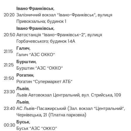
Івано Франківськ
,
20:20
Залізничний вокзал “Івано-Франківськ”, вулиця
Привокзальна; будинок 1
Івано Франківськ
,
20:50
Автостанція “Івано-Франківськ-2”, вулиця
Горбачевського; будинок 14А
Галич
,
21:15
Галич “АЗС ОККО”
Бурштин
,
21:25
Бурштин “АЗС “ОККО”
Рогатин
,
21:50
Рогатин “Супермаркет АТБ”
Львів
,
23:30
Львів Автовокзал Центральний, вул. Стрийська, 109
Львів
,
23:40
АС Львів-Пасажирський (Зал. вокзал “Центральний”,
Чернівецька, 21 (Платна парковка)
Буськ
,
00:30
Буськ “АЗС “OKKO”