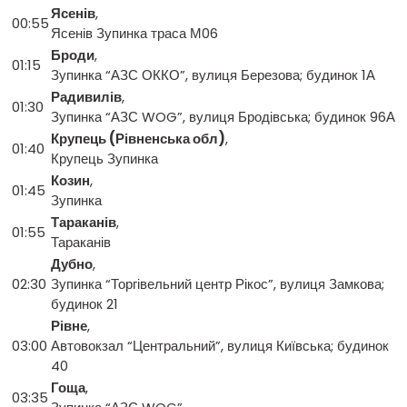
Ясенів
,
00:55
Ясенів Зупинка траса М06
Броди
,
01:15
Зупинка “АЗС ОККО”, вулиця Березова; будинок 1А
Радивилів
,
01:30
Зупинка “АЗС WOG”, вулиця Бродівська; будинок 96А
Крупець (Рівненська обл)
,
01:40
Крупець Зупинка
Козин
,
01:45
Зупинка
Тараканів
,
01:55
Тараканів
Дубно
,
02:30
Зупинка “Торгівельний центр Рікос”, вулиця Замкова;
будинок 21
Рівне
,
03:00
Автовокзал “Центральний”, вулиця Київська; будинок
40
Гоща
,
03:35