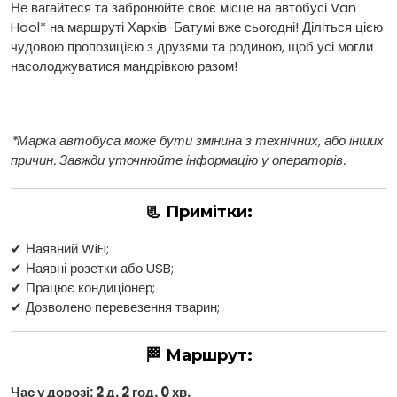
Не вагайтеся та забронюйте своє місце на автобусі Van
Hool* на маршруті Харків-Батумі вже сьогодні! Діліться цією
чудовою пропозицією з друзями та родиною, щоб усі могли
насолоджуватися мандрівкою разом!
*Марка автобуса може бути змінина з технічних, або інших
причин. Завжди уточнюйте інформацію у операторів.
📃 Примітки:
✔ Наявний WiFi;
✔ Наявні розетки або USB;
✔ Працює кондиціонер;
✔ Дозволено перевезення тварин;
🏁 Маршрут:
Час у дорозі: 2 д. 2 год. 0 хв.