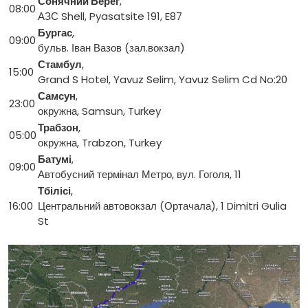
Сонячний Берег
,
08:00
АЗС Shell, Pyasatsite 191, E87
Бургас
,
09:00
бульв. Іван Вазов (зал.вокзал)
Стамбул
,
15:00
Grand S Hotel, Yavuz Selim, Yavuz Selim Cd No:20
Самсун
,
23:00
окружна, Samsun, Turkey
Трабзон
,
05:00
окружна, Trabzon, Turkey
Батумі
,
09:00
Автобусний термінал Метро, вул. Гоголя, 11
Тбілісі
,
16:00
Центральний автовокзал (Ортачала), 1 Dimitri Gulia
St