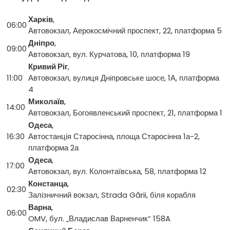
Харків
,
06:00
Автовокзал, Аерокосмічний проспект, 22, платформа 5
Дніпро
,
09:00
Автовокзал, вул. Курчатова, 10, платформа 19
Кривий Ріг
,
11:00
Автовокзал, вулиця Дніпровське шосе, 1А, платформа
4
Миколаїв
,
14:00
Автовокзал, Богоявленський проспект, 21, платформа 1
Одеса
,
16:30
Автостанція Старосінна, площа Старосінна 1а-2,
платформа 2а
Одеса
,
17:00
Автовокзал, вул. Колонтаївська, 58, платформа 12
Констанца
,
02:30
Залізничний вокзал, Strada Gării, біля корабля
Варна
,
06:00
OMV, бул. „Владислав Варненчик“ 158A