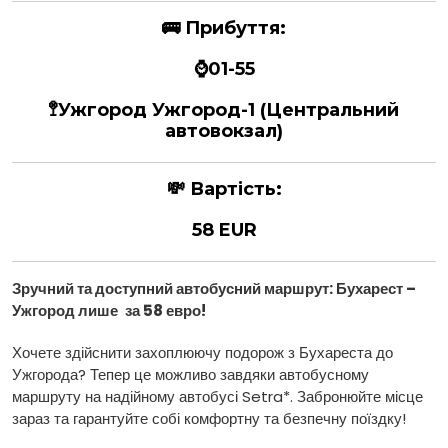
🚌
Прибуття:
⌚01-55
🚏
Ужгород
Ужгород-1 (Центральний
автовокзал)
💸
Вартість:
58 EUR
Зручний та доступний автобусний маршрут: Бухарест –
Ужгород лише
за 58 евро!
Хочете здійснити захоплюючу подорож з Бухареста до
Ужгорода? Тепер це можливо завдяки автобусному
маршруту на надійному автобусі Setra*. Забронюйте місце
зараз та гарантуйте собі комфортну та безпечну поїздку!