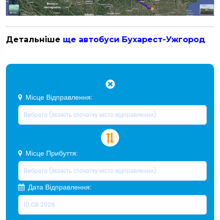
Детальніше
ще автобуси Бухарест-Ужгород
Місце Відправлення:
Місце Прибуття:
Дата Відправлення: