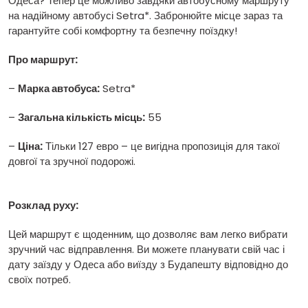
Одеса? Тепер це можливо завдяки автобусному маршруту
на надійному автобусі Setra*. Забронюйте місце зараз та
гарантуйте собі комфортну та безпечну поїздку!
Про маршрут:
–
Марка автобуса:
Setra*
–
Загальна кількість місць:
55
–
Ціна:
Тільки 127 евро – це вигідна пропозиція для такої
довгої та зручної подорожі.
Розклад руху:
Цей маршрут є щоденним, що дозволяє вам легко вибрати
зручний час відправлення. Ви можете планувати свій час і
дату заїзду у Одеса або виїзду з Будапешту відповідно до
своїх потреб.