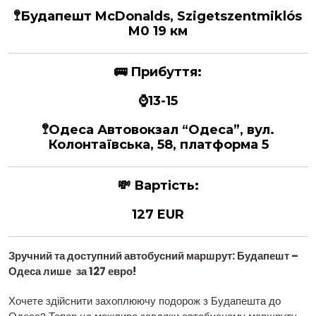
🚏
Будапешт
McDonalds, Szigetszentmiklós
M0 19 км
🚌
Прибуття:
⌚13-15
🚏
Одеса
Автовокзал “Одеса”, вул.
Колонтаївська, 58, платформа 5
💸
Вартість:
127 EUR
Зручний та доступний автобусний маршрут: Будапешт –
Одеса лише
за 127 евро!
Хочете здійснити захоплюючу подорож з Будапешта до