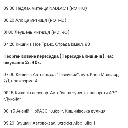
09:30 Недлак митниця NADLAC I (RO-HU)
00:20 Албіца митниця (RO-MD)
01:00 Леушень митниця (MD-RO)
04:20 Кишинів Ное Транс, Страда Ізмаїл, 88
Неорганізована пересадка (Пересадка Кишинів), час
чікування 2г. 40х.
07:00 Кишинів Автовокзал “Північний”, вул. Каля Мошілор,
2/1, платформа 4
08:15 Кишинів аеропортАвтобусна зупинка, навпроти АЗС
“Лукойл”
08:45 Аненій-НойАЗС “Lukoil”, Кишинівська вулиця
09:20 Каушані Автовокзал, Strada Alba Iulia, 1